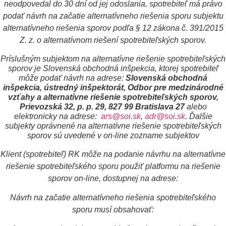
neodpovedal do 30 dní od jej odoslania, spotrebiteľ má právo
podať návrh na začatie alternatívneho riešenia sporu subjektu
alternatívneho riešenia sporov podľa § 12 zákona č. 391/2015
Z. z. o alternatívnom riešení spotrebiteľských sporov.
Príslušným subjektom na alternatívne riešenie spotrebiteľských
sporov je Slovenská obchodná inšpekcia, ktorej spotrebiteľ
môže podať návrh na adrese:
Slovenská obchodná
inšpekcia, ústredný inšpektorát, Odbor pre medzinárodné
vzťahy a alternatívne riešenie spotrebiteľských sporov,
Prievozská 32, p. p. 29, 827 99 Bratislava 27
alebo
elektronicky na adrese:
ars@soi.sk
,
adr@soi.sk
. Ďalšie
subjekty oprávnené na alternatívne riešenie spotrebiteľských
sporov sú uvedené v on-line zozname subjektov
Klient (spotrebiteľ) RK môže na podanie návrhu na alternatívne
riešenie spotrebiteľského sporu použiť platformu na riešenie
sporov on-line, dostupnej na adrese:
Návrh na začatie alternatívneho riešenia spotrebiteľského
sporu musí obsahovať: