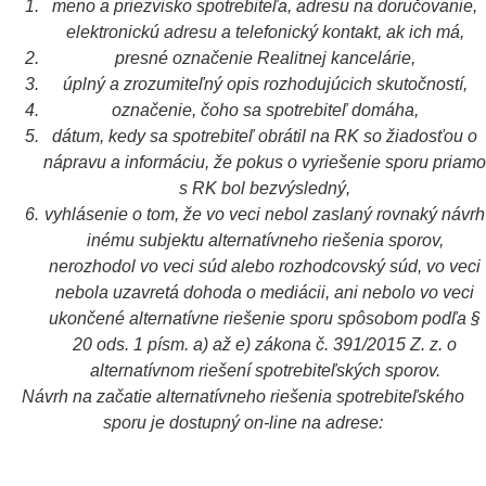
meno a priezvisko spotrebiteľa, adresu na doručovanie,
elektronickú adresu a telefonický kontakt, ak ich má,
presné označenie Realitnej kancelárie,
úplný a zrozumiteľný opis rozhodujúcich skutočností,
označenie, čoho sa spotrebiteľ domáha,
dátum, kedy sa spotrebiteľ obrátil na RK so žiadosťou o
nápravu a informáciu, že pokus o vyriešenie sporu priamo
s RK bol bezvýsledný,
vyhlásenie o tom, že vo veci nebol zaslaný rovnaký návrh
inému subjektu alternatívneho riešenia sporov,
nerozhodol vo veci súd alebo rozhodcovský súd, vo veci
nebola uzavretá dohoda o mediácii, ani nebolo vo veci
ukončené alternatívne riešenie sporu spôsobom podľa §
20 ods. 1 písm. a) až e) zákona č. 391/2015 Z. z. o
alternatívnom riešení spotrebiteľských sporov.
Návrh na začatie alternatívneho riešenia spotrebiteľského
sporu je dostupný on-line na adrese: