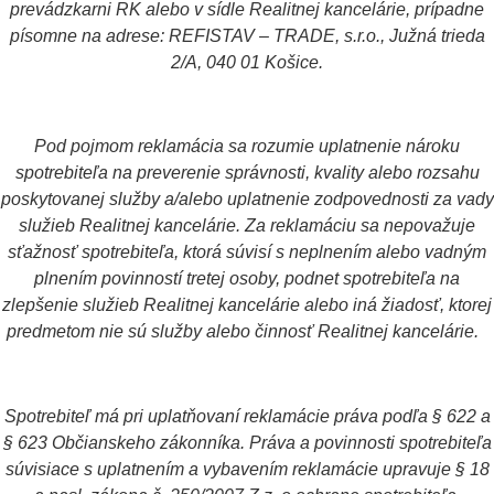
prevádzkarni RK alebo v sídle Realitnej kancelárie, prípadne
písomne na adrese: REFISTAV – TRADE, s.r.o., Južná trieda
2/A, 040 01 Košice.
Pod pojmom reklamácia sa rozumie uplatnenie nároku
spotrebiteľa na preverenie správnosti, kvality alebo rozsahu
poskytovanej služby a/alebo uplatnenie zodpovednosti za vady
služieb Realitnej kancelárie. Za reklamáciu sa nepovažuje
sťažnosť spotrebiteľa, ktorá súvisí s neplnením alebo vadným
plnením povinností tretej osoby, podnet spotrebiteľa na
zlepšenie služieb Realitnej kancelárie alebo iná žiadosť, ktorej
predmetom nie sú služby alebo činnosť Realitnej kancelárie.
Spotrebiteľ má pri uplatňovaní reklamácie práva podľa § 622 a
§ 623 Občianskeho zákonníka. Práva a povinnosti spotrebiteľa
súvisiace s uplatnením a vybavením reklamácie upravuje § 18