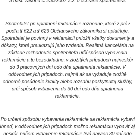
a nasl. zákona č. 250/2007 Z.z. o ochrane spotrebiteľa.
Spotrebiteľ pri uplatnení reklamácie rozhodne, ktoré z práv
podľa § 622 a § 623 Občianskeho zákonníka si uplatňuje.
Spotrebiteľ je povinný k reklamácií priložiť všetky dokumenty a
dôkazy, ktoré preukazujú jeho tvrdenia. Realitná kancelária na
základe rozhodnutia spotrebiteľa určí spôsob vybavenia
reklamácie a to bezodkladne, v zložitých prípadoch najneskôr
do 3 pracovných dní odo dňa uplatnenia reklamácie. V
odôvodnených prípadoch, najmä ak sa vyžaduje zložité
odborné posúdenie kvality alebo rozsahu poskytnutej služby,
určí spôsob vybavenia do 30 dní odo dňa uplatnenia
reklamácie.
Po určení spôsobu vybavenia reklamácie sa reklamácia vybaví
ihneď, v odôvodnených prípadoch možno reklamáciu vybaviť aj
neskôr, pričom vybavenie reklamácie trvá najviac 30 dní odo