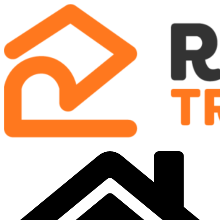
Preskočiť
na
obsah