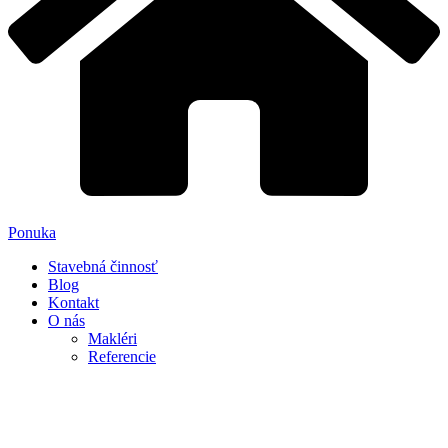
Ponuka
Stavebná činnosť
Blog
Kontakt
O nás
Makléri
Referencie